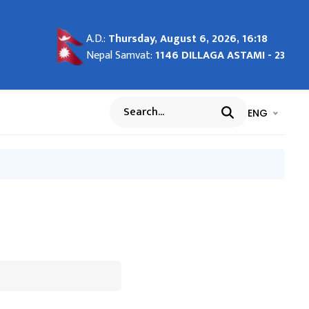
A.D.:
Thursday, August 6, 2026, 16:18
SED
isas
ुको
itment
हने
हदानी
 the
 of
पाल
ter of
urement
uipment
hine
and two
Nepal Samvat:
1146 DILLAGA ASTAMI - 23
aims
Nepal”
भाषा चयन गर्नुह
भाषा प
ENG
Search
rs