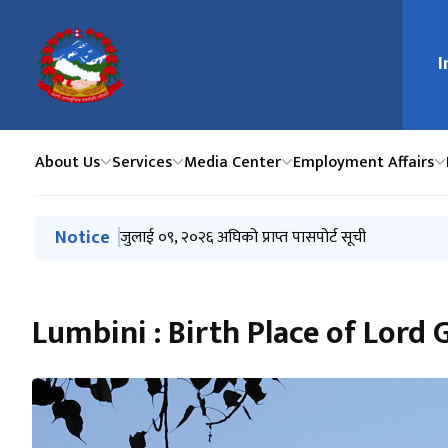
I
मुख्य न
About Us
Services
Media Center
Employment Affairs
मुख्य नेभिगेसनमा जानुहोस्
Notice
EXPRESSION OF INTEREST FROM UAE-LICENSED L
जुलाई ०९, २०२६ अघिको प्राप्त पासपोर्ट सूची
राहदानीको नयाँ प्रणाली सम्बन्धि सूचना
जुलाई ०१, २०२६ अघिको प्राप्त पासपोर्ट सूची
जून १८ , २०२६ अघिको प्राप्त पासपोर्ट सूची
Lumbini : Birth Place of Lor