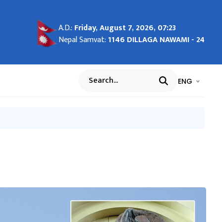
A.D.:
Friday, August 7, 2026, 07:23
SED
isas
ुको
itment
हने
हदानी
 the
 of
पाल
tter
hine
nd
Nepal Samvat:
1146 DILLAGA NAWAMI - 24
aims
भाषा चयन गर्नुह
भाषा प
ENG
Search
rs